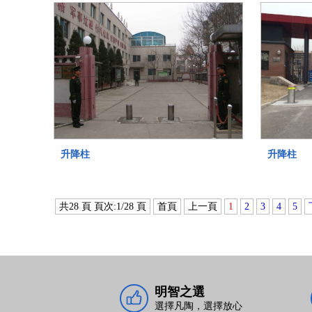
升降柱
升降柱
共28 頁 頁次:1/28 頁
首頁
上一頁
1
2
3
4
5
明智之選
選擇凡陶，選擇放心