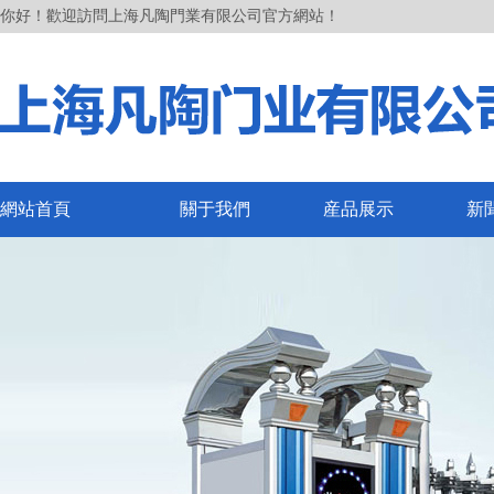
你好！歡迎訪問上海凡陶門業有限公司官方網站！
網站首頁
關于我們
産品展示
新