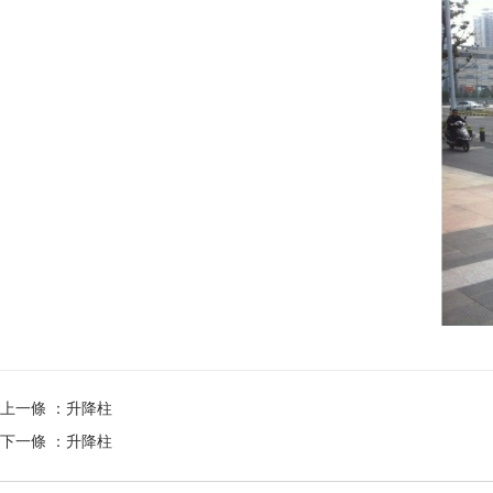
上一條 ：
升降柱
下一條 ：
升降柱